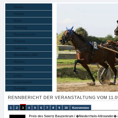
Home
Verein
Bahn
Renntag
Rennberichte
Videos
Galerien
Rennbahn-ABC
Wetten
Archiv
Links
Impressum
Kontakt
RENNBERICHT DER VERANSTALTUNG VOM 11.09
1
2
3
4
5
6
7
8
9
10
Kurzversion
Preis des Swertz Bauzentrum / �Niederrhein-Allrounder� / 