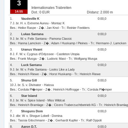
3
Internationales Trabreiten
14:55
Dot.: 0 EUR
Distanz: 2.000 m
1.
Vaudeville K
0:00,0
7 J. br. H. v. Extreme Aunou - Montaz K
Bes.: Heike Raspe - Z�.: Jan Knol - Tr.: Reinier Feelders
2.
Lukas Santana
0:00,0
9 J. br. W. v. Felix Santana - Pamona Classic
Bes.: Hanna Lamcken - Z�.: Adam / Huskamp / Pleines - Tr.: Hermann-J. Lamcken
3.
Uranus Vivant
0:00,0
8 J. F. W. v. Cygnus d'Odyssee - Castleton Utopia
Bes.: Frank Musga - Z�.: Ludovic Mast - Tr.: Wolfgang Musga
4.
Luck Santana
0:00,0
9 J. br. W. v. Felix Santana - Looks Like a Lady
Bes.: Heinrich Riewe - Z�.: Horst Huskamp - Tr.: Heinrich Riewe
5.
Shuna Gill
0:00,0
10 J. br. S. v. Divinator - Haissa
Bes.: Cordula Pl�mper - Z�.: Heinrich Hoffrogge - Tr.: Cordula Pl�mper
6.
Star Island
0:00,0
8 J. br. W. v. Spice Island - Miss Wildcat
Bes.: Heinrich Bramlage - Z�.: Cicero Traberzuchtbetrieb KG - Tr.: Heinrich Bramla
7.
Shoguns Dom
0:00,0
9 J. dbr. W. v. Shogun Lobell - Domina
Bes.: Tassia Gitschmann - Z�.: Gerhardt Kupfer - Tr.: Ralf Oppoli
8.
Aaron D.T.
0:00,0