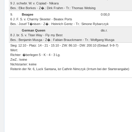
9 J. schwbr. W. v. Copiad - Nikara
Bes.: Elke Borkes - Z�.: Dirk Frahm - Tr.: Thomas Welsing
9.
Beagee
0:00,0
6 J. F. S. v. Charmy Skeeter - Beatex Ports
Bes.: Josef T�nisen - Z�.: Heinrich Gentz - Tr.: Simone Rybarczyk
German Queen
dis.r.
8 J. br. S. v. Titan Way - Fly my Best
Bes.: Benjamin Musga - Z�.: Fabian Brauckmann - Tr.: Wolfgang Musga
Sieg: 12:10 - Platz: 14 - 21 - 15:10 - ZW: 86:10 - DW: 200:10 (Einlauf: 9-8-7)
Wert:
Richter: �berlegen 5 - K - 4 - 3 Lg.
ZwZ.: keine
Nichtstarter: keine
Reiterin der Nr. 6, Luck Santana, ist Cathrin Nimczyk (Irrtum bei der Starterangabe)