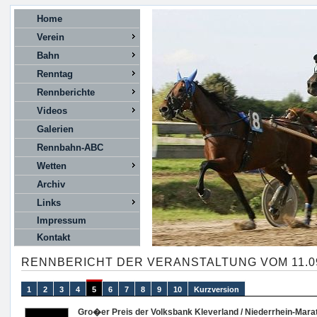
Home
Verein
Bahn
Renntag
Rennberichte
Videos
Galerien
Rennbahn-ABC
Wetten
Archiv
Links
Impressum
Kontakt
RENNBERICHT DER VERANSTALTUNG VOM 11.09
1
2
3
4
5
6
7
8
9
10
Kurzversion
Gro�er Preis der Volksbank Kleverland / Niederrhein-Mara