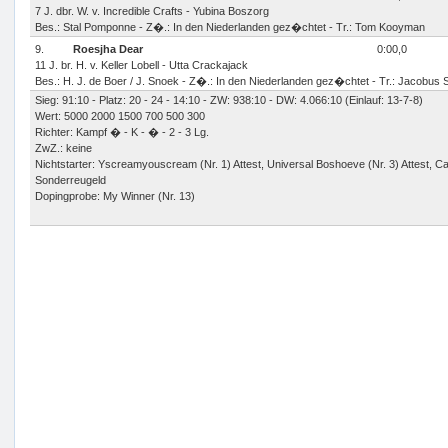
7 J. dbr. W. v. Incredible Crafts - Yubina Boszorg
Bes.: Stal Pomponne - Z�.: In den Niederlanden gez�chtet - Tr.: Tom Kooyman
9.
Roesjha Dear
0:00,0
11 J. br. H. v. Keller Lobell - Utta Crackajack
Bes.: H. J. de Boer / J. Snoek - Z�.: In den Niederlanden gez�chtet - Tr.: Jacobus
Sieg: 91:10 - Platz: 20 - 24 - 14:10 - ZW: 938:10 - DW: 4.066:10 (Einlauf: 13-7-8)
Wert: 5000 2000 1500 700 500 300
Richter: Kampf � - K - � - 2 - 3 Lg.
ZwZ.: keine
Nichtstarter: Yscreamyouscream (Nr. 1) Attest, Universal Boshoeve (Nr. 3) Attest, Carp
Sonderreugeld
Dopingprobe: My Winner (Nr. 13)