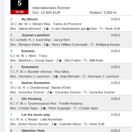
5
Internationales Rennen
15:56
Dot.: 10.000 EUR
Distanz: 3.000 m
1.
My Winner
0:00,0
10 J. dbr. W. v. Viking's Way - Fanny de Provence
Bes.: Valerie Abrivard - Z�.: In den Niederlanden gez�chtet - Tr.: Henk Grift
2.
Joyman Laurelton
0:00,0
8 J. schwbr. H. v. Izard Way - Jazzy Rich
Bes.: Monique Gielen - Z�.: Henry William Gramstadt - Tr.: Wolfgang Kamps
3.
Eckstein
0:00,0
5 J. br. W. v. Niton - Tracy
Bes.: Manfred u. Ursula Sauer - Z�.: Dirk Frahm - Tr.: Willi Rode
4.
Entertainer
0:00,0
7 J. F. W. v. Buvetier d'Aunou - Rea Silvia
Bes.: Hermann-J. Lamcken - Z�.: Anja Mismahl - Tr.: Hermann-J. Lamcken
5.
Nathan Streamline
0:00,0
14 J. br. H. v. Donderstraal - Banda d'Oirlo
Bes.: Gerardus Gooren - Z�.: Gerardus Gooren - Tr.: Gerardus Gooren
6.
Ufo Houberg
0:00,0
8 J. F. W. v. Tyrannosaurus Rex - Forelle Houberg
Bes.: Cristian Spee - Z�.: Peter Koppejan - Tr.: Cristian Spee
7.
Let the music play
0:00,0
5 J. R. H. v. Reado - Laila November
Bes.: Active Horse Service - Z�.: Gabriele Klisse - Tr.: Henk Grift
8.
Valentino Viola
0:00,0