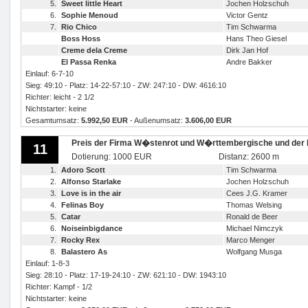
5.
Sweet little Heart
Jochen Holzschuh
6.
Sophie Menoud
Victor Gentz
7.
Rio Chico
Tim Schwarma
Boss Hoss
Hans Theo Giesel
Creme dela Creme
Dirk Jan Hof
El Passa Renka
Andre Bakker
Einlauf: 6-7-10
Sieg: 49:10 - Platz: 14-22-57:10 - ZW: 247:10 - DW: 4616:10
Richter: leicht - 2 1/2
Nichtstarter: keine
Gesamtumsatz:
5.992,50 EUR
- Außenumsatz:
3.606,00 EUR
Preis der Firma W�stenrot und W�rttembergische und der
11
Dotierung: 1000 EUR
Distanz: 2600 m
1.
Adoro Scott
Tim Schwarma
2.
Alfonso Starlake
Jochen Holzschuh
3.
Love is in the air
Cees J.G. Kramer
4.
Felinas Boy
Thomas Welsing
5.
Catar
Ronald de Beer
6.
Noiseinbigdance
Michael Nimczyk
7.
Rocky Rex
Marco Menger
8.
Balastero As
Wolfgang Musga
Einlauf: 1-8-3
Sieg: 28:10 - Platz: 17-19-24:10 - ZW: 621:10 - DW: 1943:10
Richter: Kampf - 1/2
Nichtstarter: keine