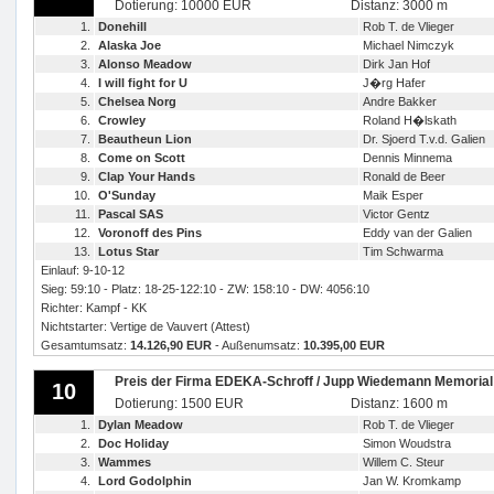
Dotierung: 10000 EUR
Distanz: 3000 m
1.
Donehill
Rob T. de Vlieger
2.
Alaska Joe
Michael Nimczyk
3.
Alonso Meadow
Dirk Jan Hof
4.
I will fight for U
J�rg Hafer
5.
Chelsea Norg
Andre Bakker
6.
Crowley
Roland H�lskath
7.
Beautheun Lion
Dr. Sjoerd T.v.d. Galien
8.
Come on Scott
Dennis Minnema
9.
Clap Your Hands
Ronald de Beer
10.
O'Sunday
Maik Esper
11.
Pascal SAS
Victor Gentz
12.
Voronoff des Pins
Eddy van der Galien
13.
Lotus Star
Tim Schwarma
Einlauf: 9-10-12
Sieg: 59:10 - Platz: 18-25-122:10 - ZW: 158:10 - DW: 4056:10
Richter: Kampf - KK
Nichtstarter: Vertige de Vauvert (Attest)
Gesamtumsatz:
14.126,90 EUR
- Außenumsatz:
10.395,00 EUR
Preis der Firma EDEKA-Schroff / Jupp Wiedemann Memorial
10
Dotierung: 1500 EUR
Distanz: 1600 m
1.
Dylan Meadow
Rob T. de Vlieger
2.
Doc Holiday
Simon Woudstra
3.
Wammes
Willem C. Steur
4.
Lord Godolphin
Jan W. Kromkamp