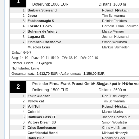
1
Dotierung: 1000 EUR
Distanz: 1600 m
1.
Barbara Streisand
Roland H�lskath
2.
Javea
Tim Schwarma
3.
Fabianomagic S
Reinier Feelders
4.
Forsite F Boko
Cornelis J.van Leeuwen
5.
Boheme de Vrigny
Marco Menger
6.
Lugana SL
Jochen Holzschuh
7.
Flambeau Boshoeve
Simon Woudstra
Muscles Ecus
Markus Verhaelen
Einlauf: 6-8-7
Sieg: 14:10 - Platz: 10-11-15:10 - ZW: 36:10 - DW: 222:10
Richter: Leicht - 2 L�ngen
Nichtstarter: keine
Gesamtumsatz:
2.912,70 EUR
- Außenumsatz:
1.156,00 EUR
Preis der Firma Frank Proest GmbH Siegjackpot in H�he v
2
Dotierung: 1500 EUR
Distanz: 2600 m
1.
Fakir Oldeson
Rob T. de Vlieger
2.
Yellow cat
Tim Schwarma
3.
Voll Toll
Roland H�lskath
4.
Cobold
Marcel Marks
5.
Baltukas Cass TF
Jochen Holzschuh
6.
Victory Dream JB
Simon Woudstra
7.
Criss Sandesman
Chris v.d. Sman
Confidential Bond
Michael Nimczyk
Baby Blue
Ronald de Beer