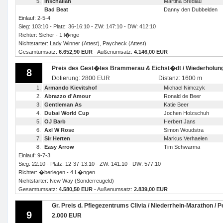
5.
Inschallah
Martina Bredlau
Bad Beat
Danny den Dubbelden
Einlauf: 2-5-4
Sieg: 103:10 - Platz: 36-16:10 - ZW: 147:10 - DW: 412:10
Richter: Sicher - 1 l�nge
Nichtstarter: Lady Winner (Attest), Paycheck (Attest)
Gesamtumsatz:
6.652,90 EUR
- Außenumsatz:
4.146,00 EUR
Preis des Gest�tes Brammerau & Eichst�dt / Wiederholun
8
Dotierung: 2800 EUR
Distanz: 1600 m
1.
Armando Kievitshof
Michael Nimczyk
2.
Abrazzo d'Amour
Ronald de Beer
3.
Gentleman As
Katie Beer
4.
Dubai World Cup
Jochen Holzschuh
5.
OJ Barb
Herbert Jans
6.
Axl W Rose
Simon Woudstra
7.
Sir Herten
Markus Verhaelen
8.
Easy Arrow
Tim Schwarma
Einlauf: 9-7-3
Sieg: 22:10 - Platz: 12-37-13:10 - ZW: 141:10 - DW: 577:10
Richter: �berlegen - 4 L�ngen
Nichtstarter: New Way (Sonderreugeld)
Gesamtumsatz:
4.580,50 EUR
- Außenumsatz:
2.839,00 EUR
Gr. Preis d. Pflegezentrums Clivia / Niederrhein-Marathon /
9
2.000 EUR