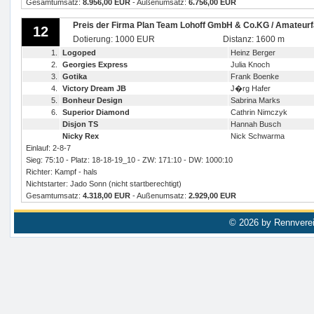
Gesamtumsatz:
8.956,00 EUR
- Außenumsatz:
6.756,00 EUR
Preis der Firma Plan Team Lohoff GmbH & Co.KG / Amateurfa
12
Dotierung: 1000 EUR
Distanz: 1600 m
1.
Logoped
Heinz Berger
2.
Georgies Express
Julia Knoch
3.
Gotika
Frank Boenke
4.
Victory Dream JB
J�rg Hafer
5.
Bonheur Design
Sabrina Marks
6.
Superior Diamond
Cathrin Nimczyk
Disjon TS
Hannah Busch
Nicky Rex
Nick Schwarma
Einlauf: 2-8-7
Sieg: 75:10 - Platz: 18-18-19_10 - ZW: 171:10 - DW: 1000:10
Richter: Kampf - hals
Nichtstarter: Jado Sonn (nicht startberechtigt)
Gesamtumsatz:
4.318,00 EUR
- Außenumsatz:
2.929,00 EUR
© 2026 by Rennverei