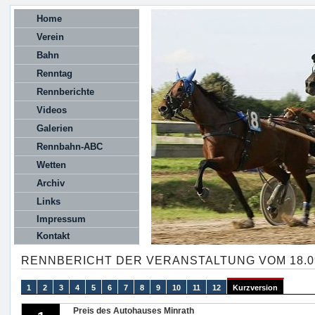
Home
Verein
Bahn
Renntag
Rennberichte
Videos
Galerien
Rennbahn-ABC
Wetten
Archiv
Links
Impressum
Kontakt
RENNBERICHT DER VERANSTALTUNG VOM 18.0
1
2
3
4
5
6
7
8
9
10
11
12
Kurzversion
Preis des Autohauses Minrath