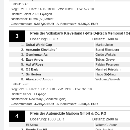
Einlauf: 6-4-9
Sieg: 57:10 - Platz: 14-15-18:10 - ZW: 108:10 - DW: 577:10
Richter: Leicht-2 1/2 L�ngen
Nichtstarter: Il Divo (SL) Attest
Gesamtumsatz:
6.857,00 EUR
- Außenumsatz:
4.536,00 EUR
Preis der Volksbank Kleverland / �tte D�tsch Memorial / 
3
Dotierung: 0 EUR
Distanz: 1600 m
1.
Dubai World Cup
Marko Jelen
2.
Armando Kievitshof
Bernd Eikenberg
3.
Gentleman As
Guido Winkels
4.
Easy Arrow
Tobias Greve
5.
Axl W Rose
Fabian Petersen
6.
OJ Barb
Manfred Friedrich
7.
Sir Herten
Hado St�lting
8.
Abrazzo d'Amour
Wolfgang Winkels
Einlauf: 5-9-3
Sieg: 29:10 - Platz: 10-11-10:10 - ZW: 79:10 - DW: 325:10
Richter: sicher- 1 L�nge
Nichtstarter: New Way (Sonderreugeld)
Gesamtumsatz:
3.240,20 EUR
- Außenumsatz:
1.508,00 EUR
Preis der Automobile Maibom GmbH & Co. KG
4
Dotierung: 1000 EUR
Distanz: 2600 m
1.
El Salsa
Willem C. Steur
2.
Foutje Zes HB
Dirk Jan Hof