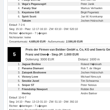
3.
Vega's Pegasusgirl
Peter Janik
4.
Fanaty Star
Markus Verhaelen
5.
Keystone Gill
Birgit Poganiatz
6.
Spirit Scott
Jan W. Kromkamp
Taksim
Jochen Holzschuh
Einlauf: 7-2-6
Sieg: 15:10 - Platz: 12-17-16:10 - ZW: 63:10 - DW: 520:10
Richter: �berlegen - 7 L�ngen
Nichtstarter: keine
Gesamtumsatz:
4.689,00 EUR
- Außenumsatz:
2.590,00 EUR
Preis der Firmen van Bebber GmbH u. Co, KG und Swertz Gm
5
Franz und Uwe� - Sieg-JP: 1.000 EUR
Dotierung: 3000 EUR
Distanz: 1600 m
1.
Jaguar Broline
Roland H�lskath
2.
Panama Diamant
Rob T. de Vlieger
3.
Zatopek Boshoeve
Jochen Holzschuh
4.
Victory Love
Michael Nimczyk
5.
Smokie Juvel
Tim Schwarma
6.
Sniper ST
Peter Neisius
7.
Friendship Newport
Robbin Bot
Henley
Andre Bakker
Einlauf: 10-6-7
Sieg: 14:10 - Platz: 13-13-31:10 - ZW: 51:10 - DW: 392:10
Richter: �berlegen - 7 L�ngen