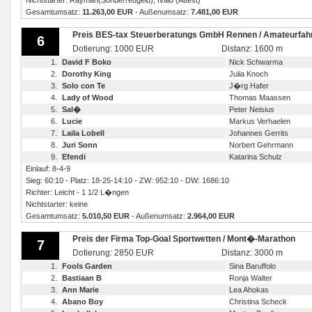
Nichtstarter: Rayman(Sonderreugeld), Ivalo (Attest)
Gesamtumsatz:
11.263,00 EUR
- Außenumsatz:
7.481,00 EUR
Preis BES-tax Steuerberatungs GmbH Rennen / Amateurfahre
6
Dotierung: 1000 EUR
Distanz: 1600 m
1.
David F Boko
Nick Schwarma
2.
Dorothy King
Julia Knoch
3.
Solo con Te
J�rg Hafer
4.
Lady of Wood
Thomas Maassen
5.
Sal�
Peter Neisius
6.
Lucie
Markus Verhaelen
7.
Laila Lobell
Johannes Gerrits
8.
Juri Sonn
Norbert Gehrmann
9.
Efendi
Katarina Schulz
Einlauf: 8-4-9
Sieg: 60:10 - Platz: 18-25-14:10 - ZW: 952:10 - DW: 1686:10
Richter: Leicht - 1 1/2 L�ngen
Nichtstarter: keine
Gesamtumsatz:
5.010,50 EUR
- Außenumsatz:
2.964,00 EUR
Preis der Firma Top-Goal Sportwetten / Mont�-Marathon
7
Dotierung: 2850 EUR
Distanz: 3000 m
1.
Fools Garden
Sina Baruffolo
2.
Bastiaan B
Ronja Walter
3.
Ann Marie
Lea Ahokas
4.
Abano Boy
Christina Scheck