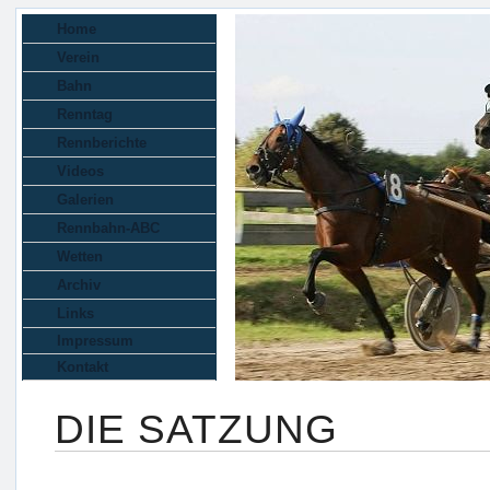
Home
Verein
Bahn
Renntag
Rennberichte
Videos
Galerien
Rennbahn-ABC
Wetten
Archiv
Links
Impressum
Kontakt
DIE SATZUNG